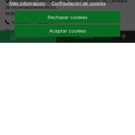
Monasterio Cisterciense Sta. María de Gratia Dei Carretera
Más información
de Villamarchante km3.5,
46180 Benaguacil (Valencia)
963135024
-
625804241
667515563
WHATSAPP
LLAMAR
cisterbenaguacil@planalfa.es
INFORMACIÓN
INFORMACIÓN LEGAL
SÍGUENOS
© 2026 Monasterio Cisterciense Sta. María de Gratia
Dei